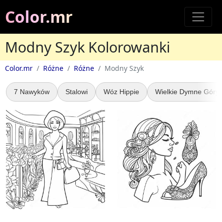
Color.mr
Modny Szyk Kolorowanki
Color.mr
Różne
Różne
Modny Szyk
7 Nawyków
Stalowi
Wóz Hippie
Wielkie Dymne Góry