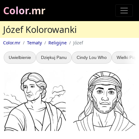
Color.mr
Józef Kolorowanki
Color.mr
Tematy
Religijne
Józef
Uwielbienie
Dziękuj Panu
Cindy Lou Who
Wielki Piąt