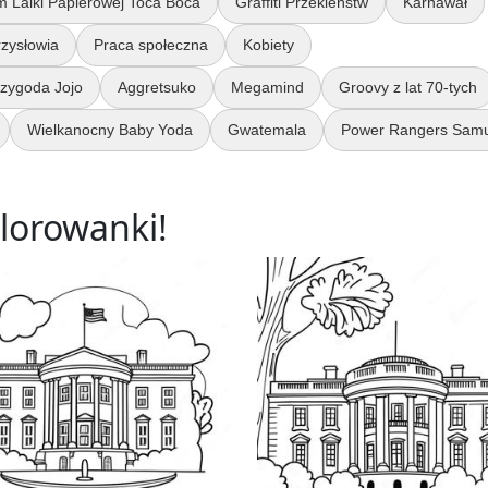
 Lalki Papierowej Toca Boca
Graffiti Przekleństw
Karnawał
rzysłowia
Praca społeczna
Kobiety
zygoda Jojo
Aggretsuko
Megamind
Groovy z lat 70-tych
Wielkanocny Baby Yoda
Gwatemala
Power Rangers Samu
lorowanki!