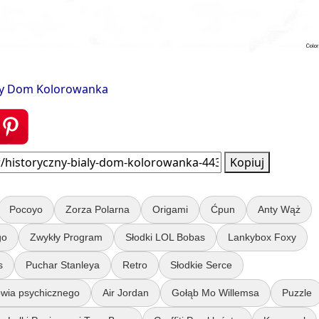
ały Dom Kolorowanka
Kopiuj
Pocoyo
Zorza Polarna
Origami
Ćpun
Anty Wąż
go
Zwykły Program
Słodki LOL Bobas
Lankybox Foxy
s
Puchar Stanleya
Retro
Słodkie Serce
wia psychicznego
Air Jordan
Gołąb Mo Willemsa
Puzzle