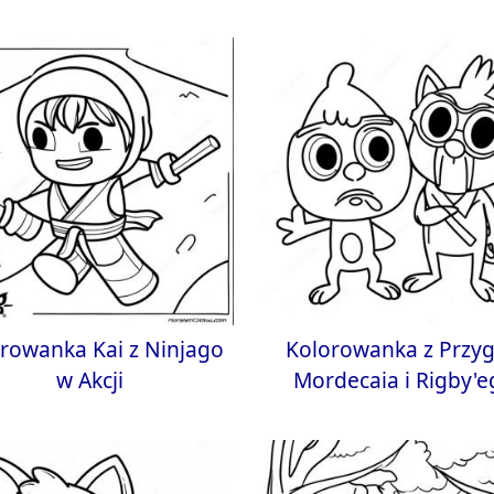
rowanka Kai z Ninjago
Kolorowanka z Przy
w Akcji
Mordecaia i Rigby'e