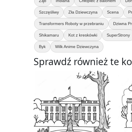
Ząb
Indiana
Chłopiec z balonem
Dom
Szczęśliwy
Zła Dziewczyna
Scena
P
Transformers Roboty w przebraniu
Dziwna Pr
Shikamaru
Kot z kreskówki
SuperStrony
Byk
Wilk Anime Dziewczyna
Sprawdź również te ko