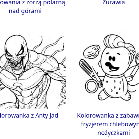
rowania z zorzą polarną
Żurawia
nad górami
lorowanka z Anty Jad
Kolorowanka z zaba
fryzjerem chlebowy
nożyczkami