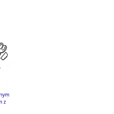
wnym
m z