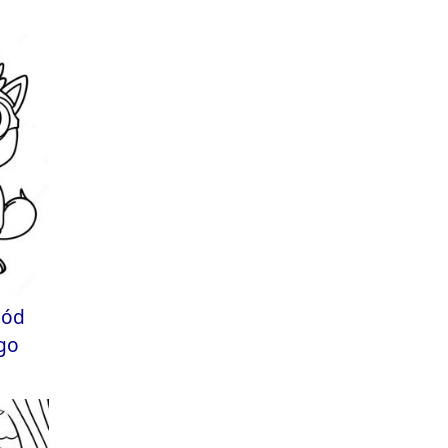
gód
go