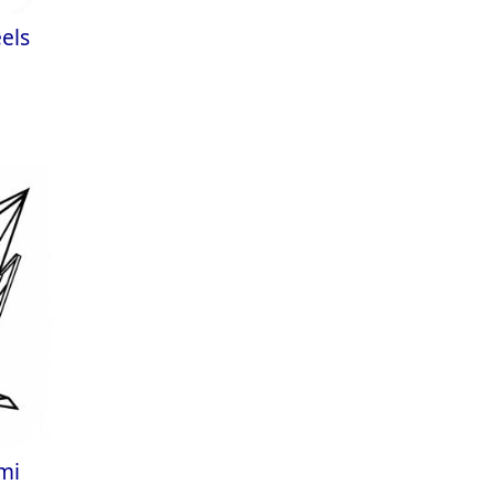
els
mi