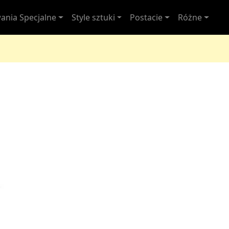
ania Specjalne
Style sztuki
Postacie
Różne