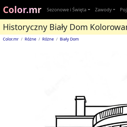
Color.mr
Sezonowe i Święta
Zawody
Po
Historyczny Biały Dom Kolorowa
Color.mr
Różne
Różne
Biały Dom