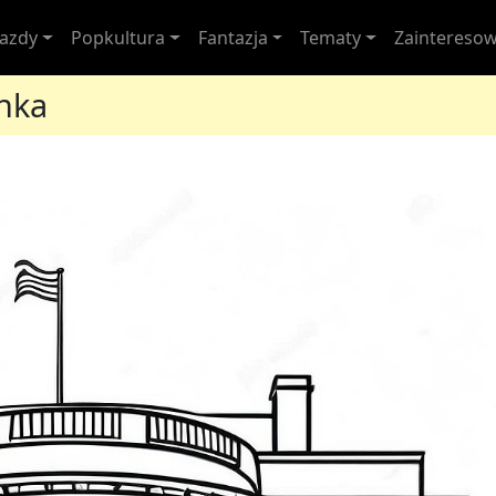
jazdy
Popkultura
Fantazja
Tematy
Zainteresow
nka