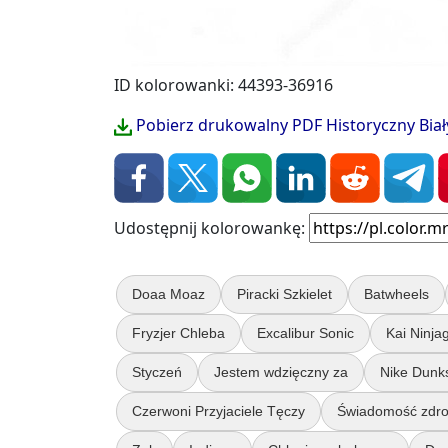
ID kolorowanki: 44393-36916
Pobierz drukowalny PDF Historyczny Bi
Udostępnij kolorowankę:
Doaa Moaz
Piracki Szkielet
Batwheels
Fryzjer Chleba
Excalibur Sonic
Kai Ninja
Styczeń
Jestem wdzięczny za
Nike Dunk
Czerwoni Przyjaciele Tęczy
Świadomość zdro