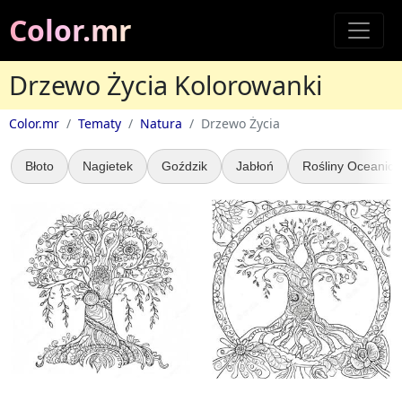
Color.mr
Drzewo Życia Kolorowanki
Color.mr
Tematy
Natura
Drzewo Życia
Błoto
Nagietek
Goździk
Jabłoń
Rośliny Oceanic