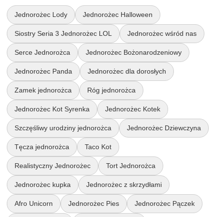
Jednorożec Lody
Jednorożec Halloween
Siostry Seria 3 Jednorożec LOL
Jednorożec wśród nas
Serce Jednorożca
Jednorożec Bożonarodzeniowy
Jednorożec Panda
Jednorożec dla dorosłych
Zamek jednorożca
Róg jednorożca
Jednorożec Kot Syrenka
Jednorożec Kotek
Szczęśliwy urodziny jednorożca
Jednorożec Dziewczyna
Tęcza jednorożca
Taco Kot
Realistyczny Jednorożec
Tort Jednorożca
Jednorożec kupka
Jednorożec z skrzydłami
Afro Unicorn
Jednorożec Pies
Jednorożec Pączek