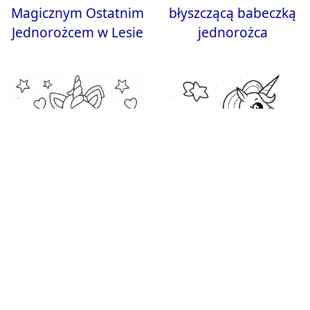
Magicznym Ostatnim
błyszczącą babeczką
Jednorożcem w Lesie
jednorożca
Kolorowanka
Kolorowanka
błyszczącego
Błyszczący Jednorożec
jednorożca na
na Halloween z Dynią
urodziny